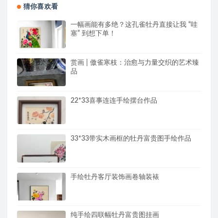
猜你喜欢看
一幅画能有多绝？这孔雀牡丹直接让我 “哇
塞” 到想下单！
赏画 | 傲雀寒枝：治愈与力量交织的艺术臻
品
22*33喜事连连手绘摆台作品
33*33带实木画框的牡丹富贵图手绘作品
手绘牡丹客厅装饰画卷轴装裱
纯手绘四联幅牡丹富贵图挂画