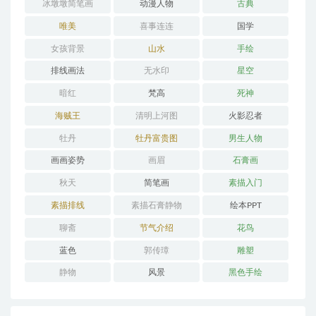
冰墩墩简笔画
动漫人物
古典
唯美
喜事连连
国学
女孩背景
山水
手绘
排线画法
无水印
星空
暗红
梵高
死神
海贼王
清明上河图
火影忍者
牡丹
牡丹富贵图
男生人物
画画姿势
画眉
石膏画
秋天
简笔画
素描入门
素描排线
素描石膏静物
绘本PPT
聊斋
节气介绍
花鸟
蓝色
郭传璋
雕塑
静物
风景
黑色手绘