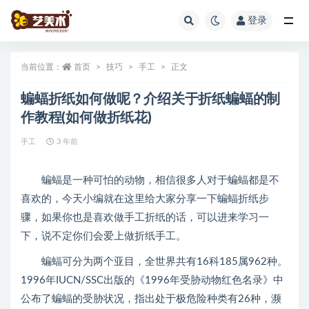
登录
全部
当前位置：
首页
技巧
手工
正文
蝙蝠折纸如何做呢？介绍关于折纸蝙蝠的制
作教程(如何做折纸花)
手工
3 年前
蝙蝠是一种可怕的动物，相信很多人对于蝙蝠都是不
喜欢的，今天小编就在这里给大家分享一下蝙蝠折纸步
骤，如果你也是喜欢做手工折纸的话，可以进来学习一
下，说不定你们会爱上做折纸手工。
蝙蝠可分为两个亚目，全世界共有16科185属962种。
1996年IUCN/SSC出版的《1996年受胁动物红色名录》中
公布了蝙蝠的受胁状况，指出处于极危险种类有26种，濒