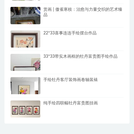
赏画 | 傲雀寒枝：治愈与力量交织的艺术臻
品
22*33喜事连连手绘摆台作品
33*33带实木画框的牡丹富贵图手绘作品
手绘牡丹客厅装饰画卷轴装裱
纯手绘四联幅牡丹富贵图挂画