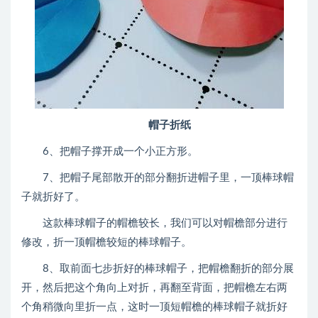
帽子折纸
6、把帽子撑开成一个小正方形。
7、把帽子尾部散开的部分翻折进帽子里，一顶棒球帽
子就折好了。
这款棒球帽子的帽檐较长，我们可以对帽檐部分进行
修改，折一顶帽檐较短的棒球帽子。
8、取前面七步折好的棒球帽子，把帽檐翻折的部分展
开，然后把这个角向上对折，再翻至背面，把帽檐左右两
个角稍微向里折一点，这时一顶短帽檐的棒球帽子就折好