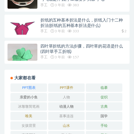
手工
3 年前
383
折纸的五种基本折法是什么，折纸入门十二种
折法(折纸的五种基本折法是什么)
手工
3 年前
333
2
四叶草折纸的方法步骤，四叶草的花语是什么
(四叶草手工折纸)
手工
3 年前
157
大家都在看
PPT图表
PPT课件
临摹
亲爱的小鱼
人物
促织
冰墩墩简笔画
动漫人物
古典
唯美
喜事连连
国学
女孩背景
山水
手绘