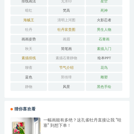
排线画法
无水印
星空
暗红
梵高
死神
海贼王
清明上河图
火影忍者
牡丹
牡丹富贵图
男生人物
画画姿势
画眉
石膏画
秋天
简笔画
素描入门
素描排线
素描石膏静物
绘本PPT
聊斋
节气介绍
花鸟
蓝色
郭传璋
雕塑
静物
风景
黑色手绘
猜你喜欢看
一幅画能有多绝？这孔雀牡丹直接让我 “哇
塞” 到想下单！