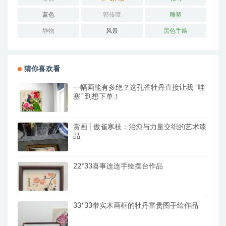
蓝色
郭传璋
雕塑
静物
风景
黑色手绘
猜你喜欢看
一幅画能有多绝？这孔雀牡丹直接让我 “哇
塞” 到想下单！
赏画 | 傲雀寒枝：治愈与力量交织的艺术臻
品
22*33喜事连连手绘摆台作品
33*33带实木画框的牡丹富贵图手绘作品