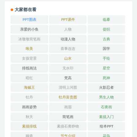
大家都在看
PPT图表
PPT课件
临摹
亲爱的小鱼
人物
促织
冰墩墩简笔画
动漫人物
古典
唯美
喜事连连
国学
女孩背景
山水
手绘
排线画法
无水印
星空
暗红
梵高
死神
海贼王
清明上河图
火影忍者
牡丹
牡丹富贵图
男生人物
画画姿势
画眉
石膏画
秋天
简笔画
素描入门
素描排线
素描石膏静物
绘本PPT
聊斋
节气介绍
花鸟