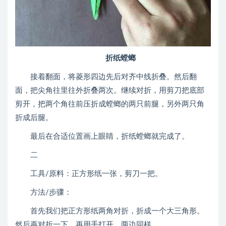
折纸螳螂
接着翻面，将菱形四边先后对齐中线折叠。然后翻
面，把尖角往里往外折叠两次。继续对折，用剪刀把底部
剪开，把两个角往前压折成螳螂的两只前腿，另外两只角
折成后腿。
最后在合适位置画上眼睛，折纸螳螂就完成了。
二
工具/原料：正方形纸一张，剪刀一把。
方法/步骤：
首先我们把正方形纸两角对折，折成一个大三角形。
然后再对折一下，再用手打开。两边同样。