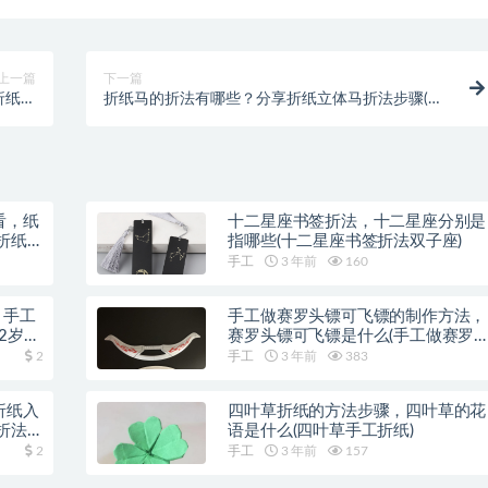
上一篇
下一篇
折纸火
折纸马的折法有哪些？分享折纸立体马折法步骤(折
斗机)
纸马的折法图解法)
看，纸
十二星座书签折法，十二星座分别是
折纸
指哪些(十二星座书签折法双子座)
手工
3 年前
160
，手工
手工做赛罗头镖可飞镖的制作方法，
2岁手
赛罗头镖可飞镖是什么(手工做赛罗
头镖可飞)
2
手工
3 年前
383
折纸入
四叶草折纸的方法步骤，四叶草的花
折法
语是什么(四叶草手工折纸)
2
手工
3 年前
157