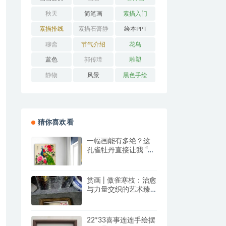
秋天
简笔画
素描入门
素描排线
素描石膏静
绘本PPT
物
聊斋
节气介绍
花鸟
蓝色
郭传璋
雕塑
静物
风景
黑色手绘
猜你喜欢看
一幅画能有多绝？这
孔雀牡丹直接让我 “哇
塞” 到想下单！
赏画 | 傲雀寒枝：治愈
与力量交织的艺术臻
品
22*33喜事连连手绘摆