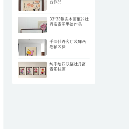
台作品
33*33带实木画框的牡
丹富贵图手绘作品
手绘牡丹客厅装饰画
卷轴装裱
纯手绘四联幅牡丹富
贵图挂画