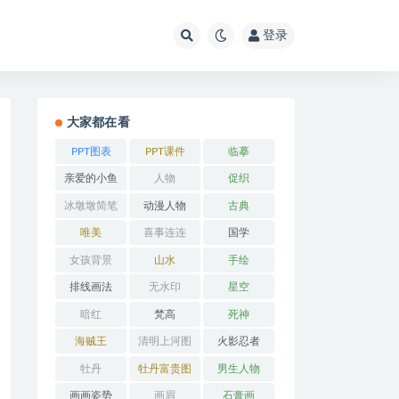
登录
大家都在看
PPT图表
PPT课件
临摹
亲爱的小鱼
人物
促织
冰墩墩简笔
动漫人物
古典
画
唯美
喜事连连
国学
女孩背景
山水
手绘
排线画法
无水印
星空
暗红
梵高
死神
海贼王
清明上河图
火影忍者
牡丹
牡丹富贵图
男生人物
画画姿势
画眉
石膏画