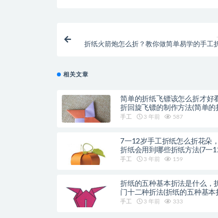
折纸火箭炮怎么折？教你做简单易学的手工
箭炮(折纸火箭炮怎么折怎么折战
相关文章
简单的折纸飞镖该怎么折才好
折回旋飞镖的制作方法(简单的
方法)
手工
3 年前
587
7一12岁手工折纸怎么折花朵
折纸会用到哪些折纸方法(7一1
工折纸动物)
手工
3 年前
159
折纸的五种基本折法是什么，
门十二种折法(折纸的五种基本
是什么)
手工
3 年前
333