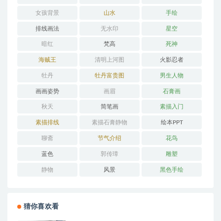
女孩背景
山水
手绘
排线画法
无水印
星空
暗红
梵高
死神
海贼王
清明上河图
火影忍者
牡丹
牡丹富贵图
男生人物
画画姿势
画眉
石膏画
秋天
简笔画
素描入门
素描排线
素描石膏静物
绘本PPT
聊斋
节气介绍
花鸟
蓝色
郭传璋
雕塑
静物
风景
黑色手绘
猜你喜欢看