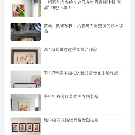
一幅画能有多绝？这孔雀牡丹直接让我 “哇
塞” 到想下单！
赏画 | 傲雀寒枝：治愈与力量交织的艺术臻
品
22*33喜事连连手绘摆台作品
33*33带实木画框的牡丹富贵图手绘作品
手绘牡丹客厅装饰画卷轴装裱
纯手绘四联幅牡丹富贵图挂画