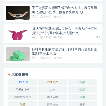
手工做赛罗头镖可飞镖的制作方法，赛罗头镖
可飞镖是什么(手工做赛罗头镖可飞)
手工
3 年前
379
折纸的五种基本折法是什么，折纸入门十二种
折法(折纸的五种基本折法是什么)
手工
3 年前
331
2
四叶草折纸的方法步骤，四叶草的花语是什么
(四叶草手工折纸)
手工
3 年前
155
大家都在看
PPT图表
PPT课件
临摹
亲爱的小鱼
人物
促织
冰墩墩简笔画
动漫人物
古典
唯美
喜事连连
国学