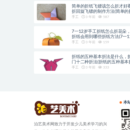
简单的折纸飞镖该怎么折才好
折回旋飞镖的制作方法(简单的
方法)
手工
3 年前
587
7一12岁手工折纸怎么折花朵
折纸会用到哪些折纸方法(7一1
工折纸动物)
手工
3 年前
159
折纸的五种基本折法是什么，
门十二种折法(折纸的五种基本
是什么)
手工
3 年前
333
本
泊艺美术网致力于开发少儿美术学习的兴