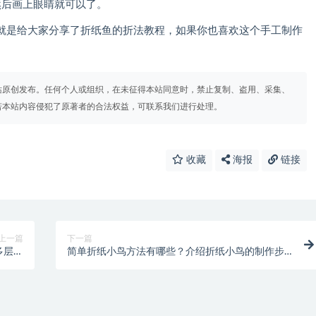
后画上眼睛就可以了。
是给大家分享了折纸鱼的折法教程，如果你也喜欢这个手工制作
站原创发布。任何个人或组织，在未征得本站同意时，禁止复制、盗用、采集、
若本站内容侵犯了原著者的合法权益，可联系我们进行处理。
收藏
海报
链接
上一篇
下一篇
多层收
简单折纸小鸟方法有哪些？介绍折纸小鸟的制作步
盒子)
骤(简单折纸手工)