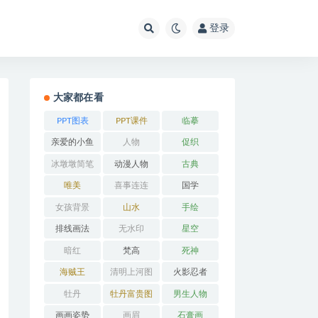
登录
大家都在看
PPT图表
PPT课件
临摹
亲爱的小鱼
人物
促织
冰墩墩简笔
动漫人物
古典
画
唯美
喜事连连
国学
女孩背景
山水
手绘
排线画法
无水印
星空
暗红
梵高
死神
海贼王
清明上河图
火影忍者
牡丹
牡丹富贵图
男生人物
画画姿势
画眉
石膏画