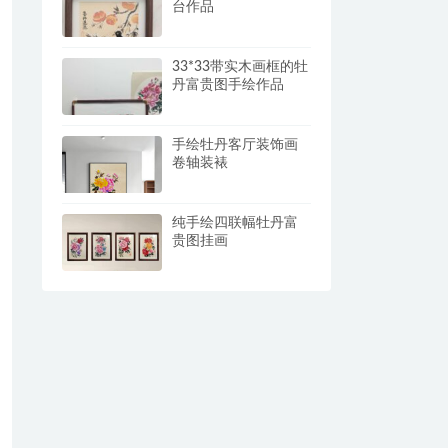
台作品
33*33带实木画框的牡
丹富贵图手绘作品
手绘牡丹客厅装饰画
卷轴装裱
纯手绘四联幅牡丹富
贵图挂画