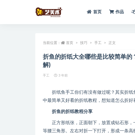
首页
作品
全部
当前位置：
首页
技巧
手工
正文
折鱼的折纸大全哪些是比较简单的
解)
手工
3 年前
折纸鱼手工你们有没有做过呢？其实折纸鱼
中最简单又好看的折纸教程，想知道怎么折好
折鱼的折纸教程分享
正方形纸张，正面朝下，放置成钻石形，一
等腰三角形。左右对折一下打开，形成一条高