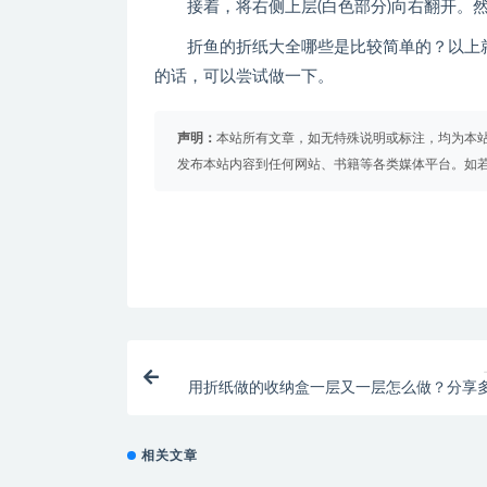
接着，将右侧上层(白色部分)向右翻开。然
折鱼的折纸大全哪些是比较简单的？以上就
的话，可以尝试做一下。
声明：
本站所有文章，如无特殊说明或标注，均为本
发布本站内容到任何网站、书籍等各类媒体平台。如
用折纸做的收纳盒一层又一层怎么做？分享
纳盒的制作教程(用折纸做的收纳
相关文章