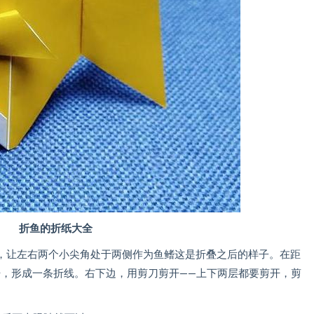
折鱼的折纸大全
让左右两个小尖角处于两侧作为鱼鳍这是折叠之后的样子。在距
开，形成一条折线。右下边，用剪刀剪开——上下两层都要剪开，剪