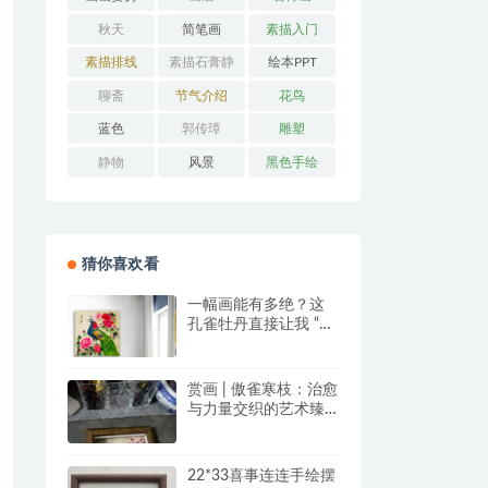
秋天
简笔画
素描入门
素描排线
素描石膏静
绘本PPT
物
聊斋
节气介绍
花鸟
蓝色
郭传璋
雕塑
静物
风景
黑色手绘
猜你喜欢看
一幅画能有多绝？这
孔雀牡丹直接让我 “哇
塞” 到想下单！
赏画 | 傲雀寒枝：治愈
与力量交织的艺术臻
品
22*33喜事连连手绘摆