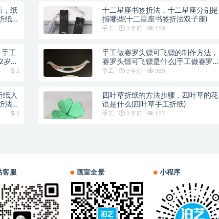
看，纸
十二星座书签折法，十二星座分别是
折纸
指哪些(十二星座书签折法双子座)
手工
3 年前
159
，手工
手工做赛罗头镖可飞镖的制作方法，
2岁手
赛罗头镖可飞镖是什么(手工做赛罗
头镖可飞)
2
手工
3 年前
383
折纸入
四叶草折纸的方法步骤，四叶草的花
折法
语是什么(四叶草手工折纸)
2
手工
3 年前
157
站客服
画室全景
小程序