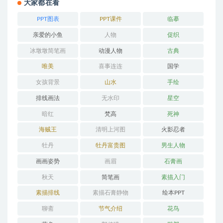
大家都在看
PPT图表
PPT课件
临摹
亲爱的小鱼
人物
促织
冰墩墩简笔画
动漫人物
古典
唯美
喜事连连
国学
女孩背景
山水
手绘
排线画法
无水印
星空
暗红
梵高
死神
海贼王
清明上河图
火影忍者
牡丹
牡丹富贵图
男生人物
画画姿势
画眉
石膏画
秋天
简笔画
素描入门
素描排线
素描石膏静物
绘本PPT
聊斋
节气介绍
花鸟