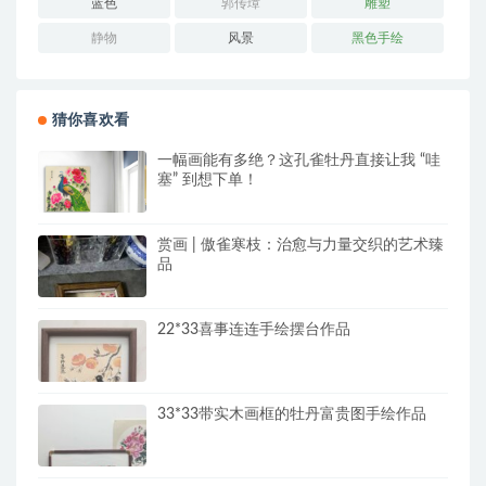
蓝色
郭传璋
雕塑
静物
风景
黑色手绘
猜你喜欢看
一幅画能有多绝？这孔雀牡丹直接让我 “哇
塞” 到想下单！
赏画 | 傲雀寒枝：治愈与力量交织的艺术臻
品
22*33喜事连连手绘摆台作品
33*33带实木画框的牡丹富贵图手绘作品