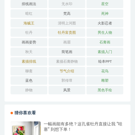
排线画法
无水印
星空
暗红
梵高
死神
海贼王
清明上河图
火影忍者
牡丹
牡丹富贵图
男生人物
画画姿势
画眉
石膏画
秋天
简笔画
素描入门
素描排线
素描石膏静物
绘本PPT
聊斋
节气介绍
花鸟
蓝色
郭传璋
雕塑
静物
风景
黑色手绘
猜你喜欢看
一幅画能有多绝？这孔雀牡丹直接让我 “哇
塞” 到想下单！