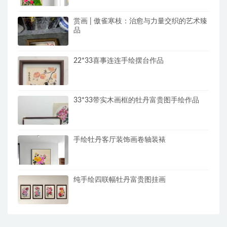
赏画 | 傲雀寒枝：治愈与力量交织的艺术臻
品
22*33喜事连连手绘摆台作品
33*33带实木画框的牡丹富贵图手绘作品
手绘牡丹客厅装饰画卷轴装裱
纯手绘四联幅牡丹富贵图挂画