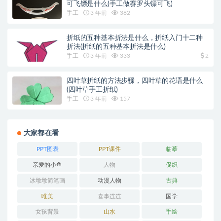
可飞镖是什么(手工做赛罗头镖可飞)
手工
3 年前
382
折纸的五种基本折法是什么，折纸入门十二种
折法(折纸的五种基本折法是什么)
手工
3 年前
333
2
四叶草折纸的方法步骤，四叶草的花语是什么
(四叶草手工折纸)
手工
3 年前
157
大家都在看
PPT图表
PPT课件
临摹
亲爱的小鱼
人物
促织
冰墩墩简笔画
动漫人物
古典
唯美
喜事连连
国学
女孩背景
山水
手绘