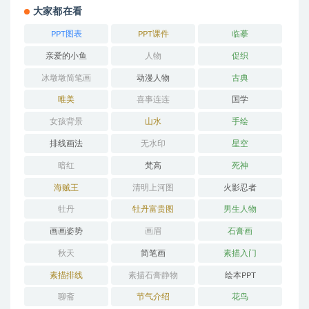
大家都在看
PPT图表
PPT课件
临摹
亲爱的小鱼
人物
促织
冰墩墩简笔画
动漫人物
古典
唯美
喜事连连
国学
女孩背景
山水
手绘
排线画法
无水印
星空
暗红
梵高
死神
海贼王
清明上河图
火影忍者
牡丹
牡丹富贵图
男生人物
画画姿势
画眉
石膏画
秋天
简笔画
素描入门
素描排线
素描石膏静物
绘本PPT
聊斋
节气介绍
花鸟