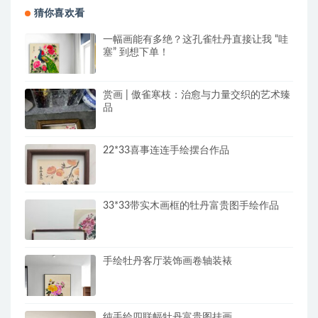
猜你喜欢看
一幅画能有多绝？这孔雀牡丹直接让我 “哇
塞” 到想下单！
赏画 | 傲雀寒枝：治愈与力量交织的艺术臻
品
22*33喜事连连手绘摆台作品
33*33带实木画框的牡丹富贵图手绘作品
手绘牡丹客厅装饰画卷轴装裱
纯手绘四联幅牡丹富贵图挂画