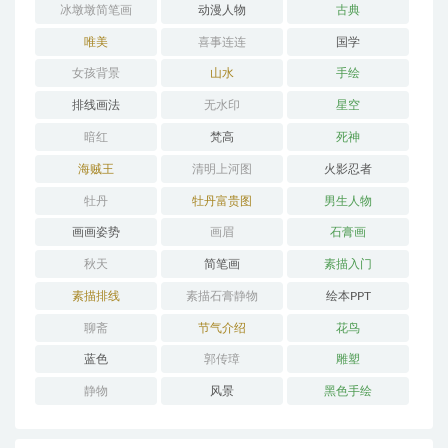
冰墩墩简笔画
动漫人物
古典
唯美
喜事连连
国学
女孩背景
山水
手绘
排线画法
无水印
星空
暗红
梵高
死神
海贼王
清明上河图
火影忍者
牡丹
牡丹富贵图
男生人物
画画姿势
画眉
石膏画
秋天
简笔画
素描入门
素描排线
素描石膏静物
绘本PPT
聊斋
节气介绍
花鸟
蓝色
郭传璋
雕塑
静物
风景
黑色手绘