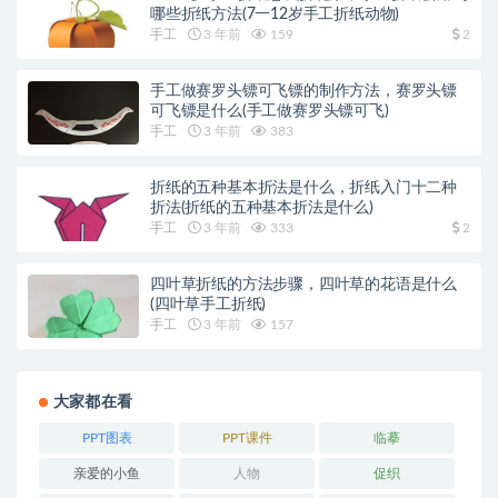
哪些折纸方法(7一12岁手工折纸动物)
手工
3 年前
159
2
手工做赛罗头镖可飞镖的制作方法，赛罗头镖
可飞镖是什么(手工做赛罗头镖可飞)
手工
3 年前
383
折纸的五种基本折法是什么，折纸入门十二种
折法(折纸的五种基本折法是什么)
手工
3 年前
333
2
四叶草折纸的方法步骤，四叶草的花语是什么
(四叶草手工折纸)
手工
3 年前
157
大家都在看
PPT图表
PPT课件
临摹
亲爱的小鱼
人物
促织