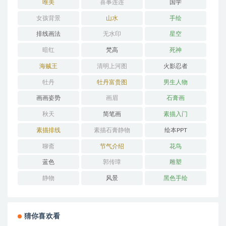
唯美
喜事连连
国学
女孩背景
山水
手绘
排线画法
无水印
星空
暗红
梵高
死神
海贼王
清明上河图
火影忍者
牡丹
牡丹富贵图
男生人物
画画姿势
画眉
石膏画
秋天
简笔画
素描入门
素描排线
素描石膏静物
绘本PPT
聊斋
节气介绍
花鸟
蓝色
郭传璋
雕塑
静物
风景
黑色手绘
猜你喜欢看