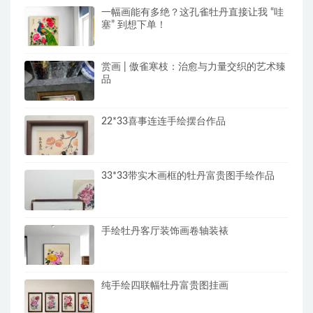
一幅画能有多绝？这孔雀牡丹直接让我 “哇
塞” 到想下单！
赏画 | 傲雀寒枝：治愈与力量交织的艺术臻
品
22*33喜事连连手绘摆台作品
33*33带实木画框的牡丹富贵图手绘作品
手绘牡丹客厅装饰画卷轴装裱
纯手绘四联幅牡丹富贵图挂画