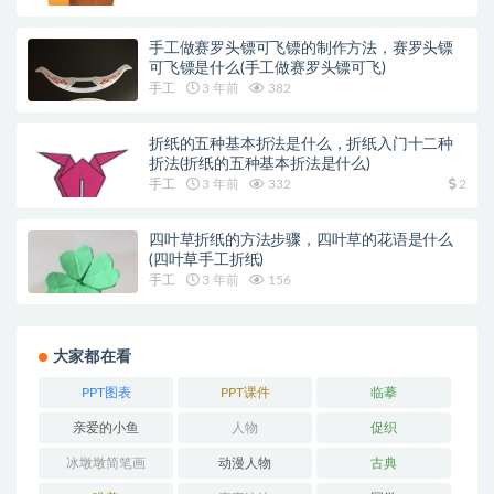
手工做赛罗头镖可飞镖的制作方法，赛罗头镖
可飞镖是什么(手工做赛罗头镖可飞)
手工
3 年前
382
折纸的五种基本折法是什么，折纸入门十二种
折法(折纸的五种基本折法是什么)
手工
3 年前
332
2
四叶草折纸的方法步骤，四叶草的花语是什么
(四叶草手工折纸)
手工
3 年前
156
大家都在看
PPT图表
PPT课件
临摹
亲爱的小鱼
人物
促织
冰墩墩简笔画
动漫人物
古典