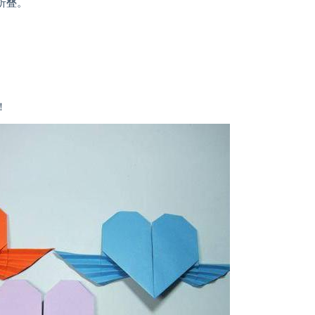
折叠。
。
！