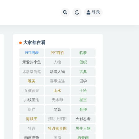
登录
大家都在看
PPT图表
PPT课件
临摹
亲爱的小鱼
人物
促织
冰墩墩简笔
动漫人物
古典
画
唯美
喜事连连
国学
女孩背景
山水
手绘
排线画法
无水印
星空
暗红
梵高
死神
海贼王
清明上河图
火影忍者
牡丹
牡丹富贵图
男生人物
画画姿势
画眉
石膏画