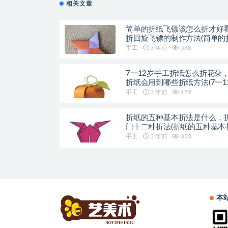
相关文章
简单的折纸飞镖该怎么折才好
折回旋飞镖的制作方法(简单的
方法)
手工
3 年前
588
7一12岁手工折纸怎么折花朵
折纸会用到哪些折纸方法(7一1
工折纸动物)
手工
3 年前
159
折纸的五种基本折法是什么，
门十二种折法(折纸的五种基本
是什么)
手工
3 年前
333
本