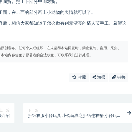
间折。把上下部分中间对折。
面，在上面的部分画上小动物的表情就可以了。
后，相信大家都知道了怎么做有创意漂亮的情人节手工。希望这
站原创发布。任何个人或组织，在未征得本站同意时，禁止复制、盗用、采集、
若本站内容侵犯了原著者的合法权益，可联系我们进行处理。
收藏
海报
链接
上一篇
下一篇
法介绍
折纸衣服小伶玩具 小伶玩具之折纸连衣裙(小伶玩具
手工折纸)