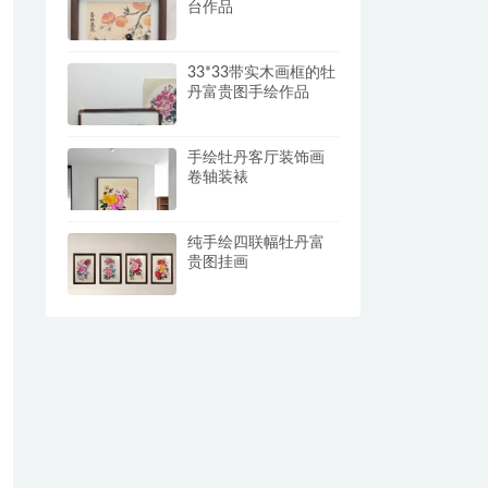
台作品
33*33带实木画框的牡
丹富贵图手绘作品
手绘牡丹客厅装饰画
卷轴装裱
纯手绘四联幅牡丹富
贵图挂画