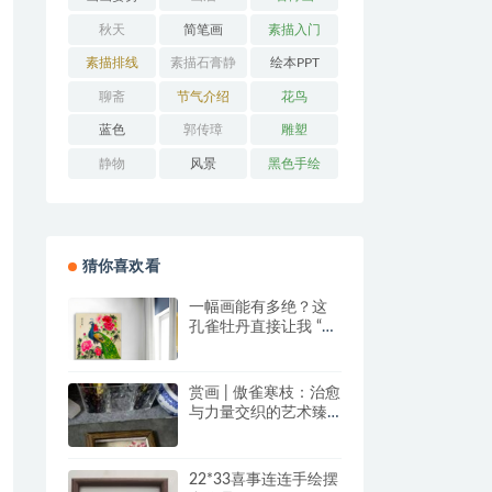
秋天
简笔画
素描入门
素描排线
素描石膏静
绘本PPT
物
聊斋
节气介绍
花鸟
蓝色
郭传璋
雕塑
静物
风景
黑色手绘
猜你喜欢看
一幅画能有多绝？这
孔雀牡丹直接让我 “哇
塞” 到想下单！
赏画 | 傲雀寒枝：治愈
与力量交织的艺术臻
品
22*33喜事连连手绘摆