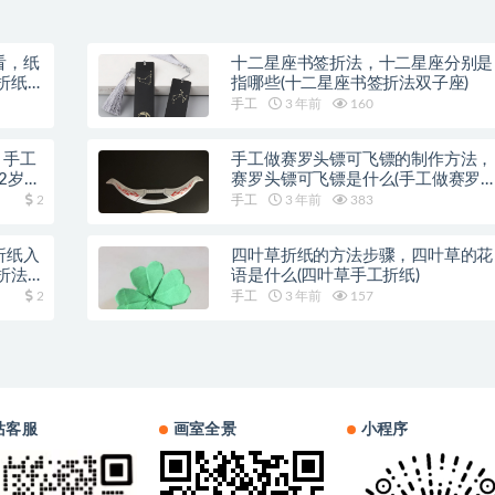
看，纸
十二星座书签折法，十二星座分别是
折纸
指哪些(十二星座书签折法双子座)
手工
3 年前
160
，手工
手工做赛罗头镖可飞镖的制作方法，
2岁手
赛罗头镖可飞镖是什么(手工做赛罗
头镖可飞)
2
手工
3 年前
383
折纸入
四叶草折纸的方法步骤，四叶草的花
折法
语是什么(四叶草手工折纸)
2
手工
3 年前
157
站客服
画室全景
小程序