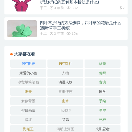
折法(折纸的五种基本折法是什么)
手工
3 年前
332
2
四叶草折纸的方法步骤，四叶草的花语是什么
(四叶草手工折纸)
手工
3 年前
156
大家都在看
PPT图表
PPT课件
临摹
亲爱的小鱼
人物
促织
冰墩墩简笔画
动漫人物
古典
唯美
喜事连连
国学
女孩背景
山水
手绘
排线画法
无水印
星空
暗红
梵高
死神
海贼王
清明上河图
火影忍者