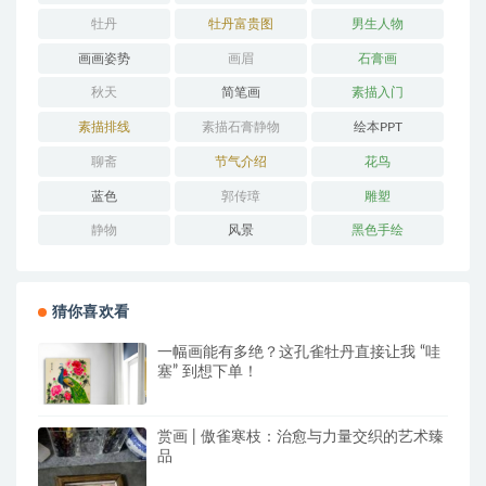
牡丹
牡丹富贵图
男生人物
画画姿势
画眉
石膏画
秋天
简笔画
素描入门
素描排线
素描石膏静物
绘本PPT
聊斋
节气介绍
花鸟
蓝色
郭传璋
雕塑
静物
风景
黑色手绘
猜你喜欢看
一幅画能有多绝？这孔雀牡丹直接让我 “哇
塞” 到想下单！
赏画 | 傲雀寒枝：治愈与力量交织的艺术臻
品