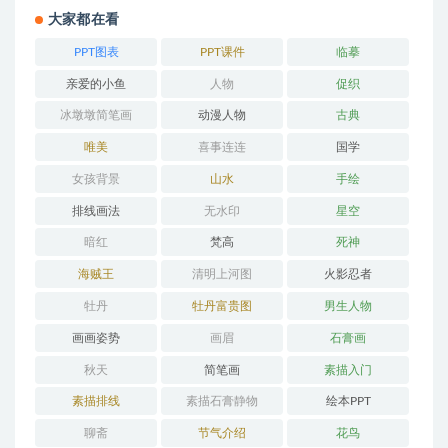
大家都在看
PPT图表
PPT课件
临摹
亲爱的小鱼
人物
促织
冰墩墩简笔画
动漫人物
古典
唯美
喜事连连
国学
女孩背景
山水
手绘
排线画法
无水印
星空
暗红
梵高
死神
海贼王
清明上河图
火影忍者
牡丹
牡丹富贵图
男生人物
画画姿势
画眉
石膏画
秋天
简笔画
素描入门
素描排线
素描石膏静物
绘本PPT
聊斋
节气介绍
花鸟