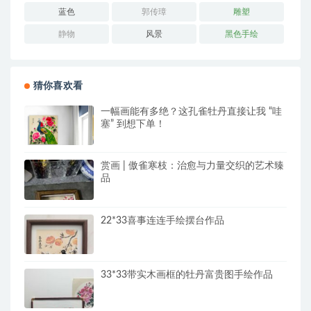
蓝色
郭传璋
雕塑
静物
风景
黑色手绘
猜你喜欢看
一幅画能有多绝？这孔雀牡丹直接让我 “哇
塞” 到想下单！
赏画 | 傲雀寒枝：治愈与力量交织的艺术臻
品
22*33喜事连连手绘摆台作品
33*33带实木画框的牡丹富贵图手绘作品