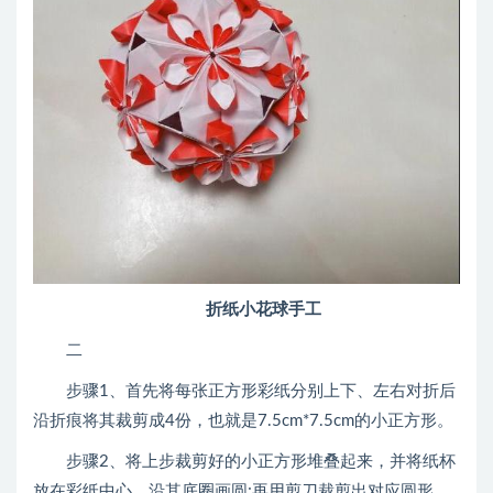
折纸小花球手工
二
步骤1、首先将每张正方形彩纸分别上下、左右对折后
沿折痕将其裁剪成4份，也就是7.5cm*7.5cm的小正方形。
步骤2、将上步裁剪好的小正方形堆叠起来，并将纸杯
放在彩纸中心，沿其底圈画圆;再用剪刀裁剪出对应圆形，