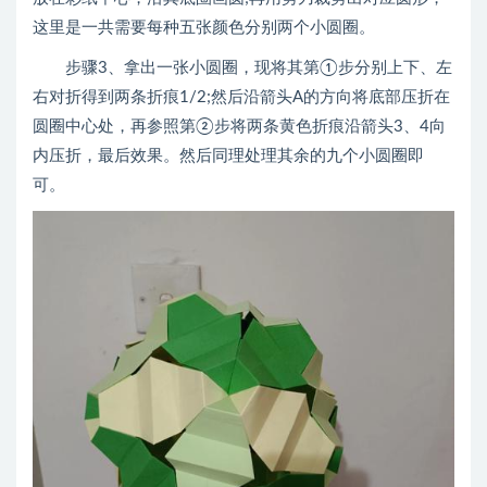
这里是一共需要每种五张颜色分别两个小圆圈。
步骤3、拿出一张小圆圈，现将其第①步分别上下、左
右对折得到两条折痕1/2;然后沿箭头A的方向将底部压折在
圆圈中心处，再参照第②步将两条黄色折痕沿箭头3、4向
内压折，最后效果。然后同理处理其余的九个小圆圈即
可。