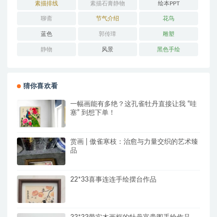
素描排线
素描石膏静物
绘本PPT
聊斋
节气介绍
花鸟
蓝色
郭传璋
雕塑
静物
风景
黑色手绘
猜你喜欢看
一幅画能有多绝？这孔雀牡丹直接让我 “哇
塞” 到想下单！
赏画 | 傲雀寒枝：治愈与力量交织的艺术臻
品
22*33喜事连连手绘摆台作品