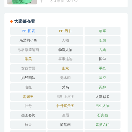
手工
3 年前
157
大家都在看
PPT图表
PPT课件
临摹
亲爱的小鱼
人物
促织
冰墩墩简笔画
动漫人物
古典
唯美
喜事连连
国学
女孩背景
山水
手绘
排线画法
无水印
星空
暗红
梵高
死神
海贼王
清明上河图
火影忍者
牡丹
牡丹富贵图
男生人物
画画姿势
画眉
石膏画
秋天
简笔画
素描入门