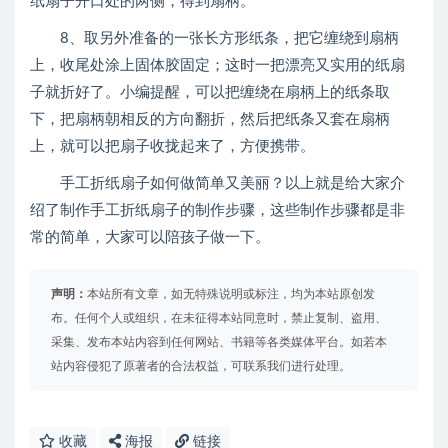
纸扇子开口处的两侧，得到扇柄。
8、取另外准备的一张长方形纸条，把它缠绕到扇柄
上，收尾处涂上固体胶固定；这时一把漂亮又实用的纸扇
子就折好了。小编提醒，可以把缠绕在扇柄上的纸条取
下，把扇柄朝相反的方向翻折，然后把纸条又套在扇柄
上，就可以把扇子收拢起来了，方便携带。
手工折纸扇子如何做简单又美丽？以上就是给大家介
绍了制作手工折纸扇子的制作步骤，这些制作步骤都是非
常的简单，大家可以陪孩子做一下。
声明：
本站所有文章，如无特殊说明或标注，均为本站原创发
布。任何个人或组织，在未征得本站同意时，禁止复制、盗用、
采集、发布本站内容到任何网站、书籍等各类媒体平台。如若本
站内容侵犯了原著者的合法权益，可联系我们进行处理。
收藏
海报
链接