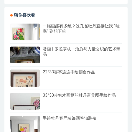
猜你喜欢看
一幅画能有多绝？这孔雀牡丹直接让我 “哇
塞” 到想下单！
赏画 | 傲雀寒枝：治愈与力量交织的艺术臻
品
22*33喜事连连手绘摆台作品
33*33带实木画框的牡丹富贵图手绘作品
手绘牡丹客厅装饰画卷轴装裱