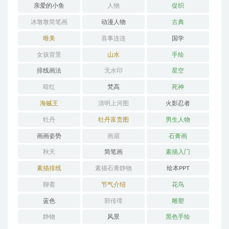
亲爱的小鱼
人物
促织
冰墩墩简笔画
动漫人物
古典
唯美
喜事连连
国学
女孩背景
山水
手绘
排线画法
无水印
星空
暗红
梵高
死神
海贼王
清明上河图
火影忍者
牡丹
牡丹富贵图
男生人物
画画姿势
画眉
石膏画
秋天
简笔画
素描入门
素描排线
素描石膏静物
绘本PPT
聊斋
节气介绍
花鸟
蓝色
郭传璋
雕塑
静物
风景
黑色手绘