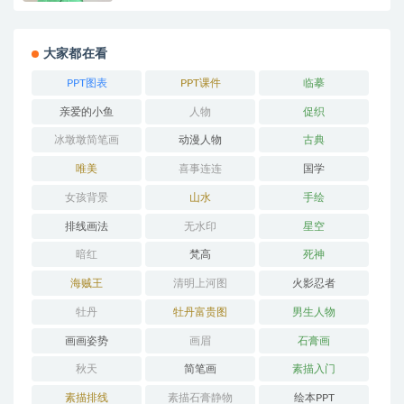
大家都在看
PPT图表
PPT课件
临摹
亲爱的小鱼
人物
促织
冰墩墩简笔画
动漫人物
古典
唯美
喜事连连
国学
女孩背景
山水
手绘
排线画法
无水印
星空
暗红
梵高
死神
海贼王
清明上河图
火影忍者
牡丹
牡丹富贵图
男生人物
画画姿势
画眉
石膏画
秋天
简笔画
素描入门
素描排线
素描石膏静物
绘本PPT