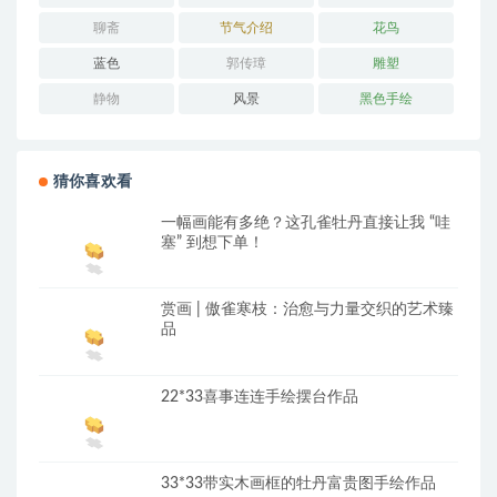
聊斋
节气介绍
花鸟
蓝色
郭传璋
雕塑
静物
风景
黑色手绘
猜你喜欢看
一幅画能有多绝？这孔雀牡丹直接让我 “哇
塞” 到想下单！
赏画 | 傲雀寒枝：治愈与力量交织的艺术臻
品
22*33喜事连连手绘摆台作品
33*33带实木画框的牡丹富贵图手绘作品