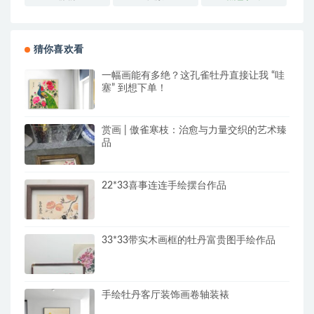
猜你喜欢看
一幅画能有多绝？这孔雀牡丹直接让我 “哇
塞” 到想下单！
赏画 | 傲雀寒枝：治愈与力量交织的艺术臻
品
22*33喜事连连手绘摆台作品
33*33带实木画框的牡丹富贵图手绘作品
手绘牡丹客厅装饰画卷轴装裱