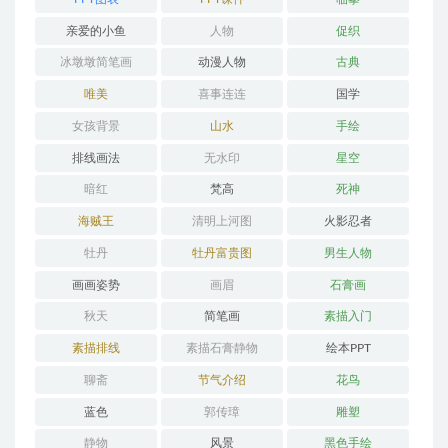
亲爱的小鱼
人物
促织
冰墩墩简笔画
动漫人物
古典
唯美
喜事连连
国学
女孩背景
山水
手绘
排线画法
无水印
星空
暗红
梵高
死神
海贼王
清明上河图
火影忍者
牡丹
牡丹富贵图
男生人物
画画姿势
画眉
石膏画
秋天
简笔画
素描入门
素描排线
素描石膏静物
绘本PPT
聊斋
节气介绍
花鸟
蓝色
郭传璋
雕塑
静物
风景
黑色手绘