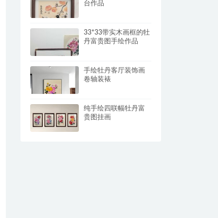
台作品
33*33带实木画框的牡
丹富贵图手绘作品
手绘牡丹客厅装饰画
卷轴装裱
纯手绘四联幅牡丹富
贵图挂画