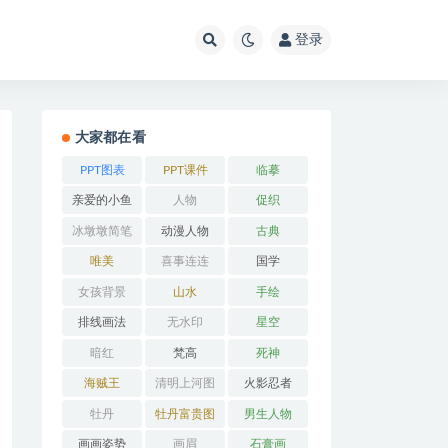
登录
大家都在看
PPT图表
PPT课件
临摹
亲爱的小鱼
人物
促织
冰墩墩简笔
动漫人物
古典
画
唯美
喜事连连
国学
女孩背景
山水
手绘
排线画法
无水印
星空
暗红
梵高
死神
海贼王
清明上河图
火影忍者
牡丹
牡丹富贵图
男生人物
画画姿势
画眉
石膏画