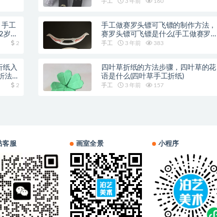
手工
3 年前
160
，手工
手工做赛罗头镖可飞镖的制作方法，
2岁手
赛罗头镖可飞镖是什么(手工做赛罗
头镖可飞)
2
手工
3 年前
383
折纸入
四叶草折纸的方法步骤，四叶草的花
折法
语是什么(四叶草手工折纸)
2
手工
3 年前
157
站客服
画室全景
小程序