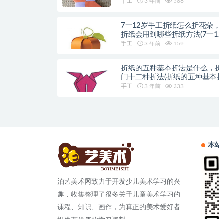
方法)
手工
3 年前
588
7一12岁手工折纸怎么折花朵
折纸会用到哪些折纸方法(7一1
工折纸动物)
手工
3 年前
159
折纸的五种基本折法是什么，
门十二种折法(折纸的五种基本
是什么)
手工
3 年前
333
本
泊艺美术网致力于开发少儿美术学习的兴
趣，收集整理了很多关于儿童美术学习的
课程、知识、画作，为真正的美术爱好者