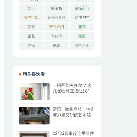
秋天
简笔画
素描入门
素描排线
素描石膏静
绘本PPT
物
聊斋
节气介绍
花鸟
蓝色
郭传璋
雕塑
静物
风景
黑色手绘
猜你喜欢看
一幅画能有多绝？这
孔雀牡丹直接让我 “哇
塞” 到想下单！
赏画 | 傲雀寒枝：治愈
与力量交织的艺术臻
品
22*33喜事连连手绘摆